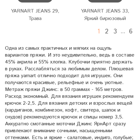
YARNART JEANS 29,
YARNART JEANS 33,
Трава
Яркий бирюзовый
1
2
3
6
…
Одна из самых практичных и мягких на ощупь
вариантов пряжи. И это неудивительно, ведь в составе
45% акрила и 55% хлопка. Клубочки приятно держать
в руках. Расслабляться за любимым делом. Плюшевая
пряжа yarnart отлично подходит для игрушек. Они
получаются красивые, рельефные и очень уютные.
Метраж пряжи Джинс: в 50 граммах - 165 метров.
Расход экономный. Для вязания игрушек рекомендуем
крючок 2-2,5. Для вязания детских и взрослых вещей
(кардиганов, комбинезон, кофт, свитера, шапок и
снудов) рекомендуются крючок и спицы номер 3,5.
Аккуратно смотанные моточки Джинс ЯрнАрт сразу
привлекают внимание сочными, насыщенными
оттенками. Есть и яркие - салатовые, индиго, голубые;