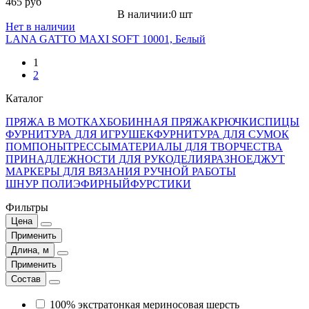
465 руб
В наличии:0 шт
Нет в наличии
LANA GATTO MAXI SOFT 10001, Белый
1
2
Каталог
ПРЯЖА В МОТКАХ
БОБИННАЯ ПРЯЖА
КРЮЧКИ
СПИЦЫ
ФУРНИТУРА ДЛЯ ИГРУШЕК
ФУРНИТУРА ДЛЯ СУМОК
ПОМПОНЫ
ТРЕССЫ
МАТЕРИАЛЫ ДЛЯ ТВОРЧЕСТВА
ПРИНАДЛЕЖНОСТИ ДЛЯ РУКОДЕЛИЯ
РАЗНОЕ
ДЖУТ
МАРКЕРЫ ДЛЯ ВЯЗАНИЯ РУЧНОЙ РАБОТЫ
ШНУР ПОЛИЭФИРНЫЙ
ФУРСТИКИ
Фильтры
Цена
Применить
Длина, м
Применить
Состав
100% экстратонкая мериносовая шерсть