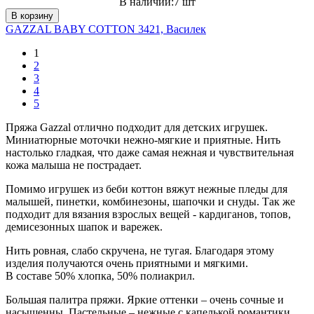
В наличии:7 шт
В корзину
GAZZAL BABY COTTON 3421, Василек
1
2
3
4
5
Пряжа Gazzal отлично подходит для детских игрушек.
Миниатюрные моточки нежно-мягкие и приятные. Нить
настолько гладкая, что даже самая нежная и чувствительная
кожа малыша не пострадает.
Помимо игрушек из беби коттон вяжут нежные пледы для
малышей, пинетки, комбинезоны, шапочки и снуды. Так же
подходит для вязания взрослых вещей - кардиганов, топов,
демисезонных шапок и варежек.
Нить ровная, слабо скручена, не тугая. Благодаря этому
изделия получаются очень приятными и мягкими.
В составе 50% хлопка, 50% полиакрил.
Большая палитра пряжи. Яркие оттенки – очень сочные и
насыщенны. Пастельные – нежные с капелькой романтики.