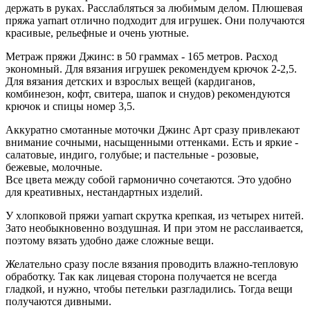
держать в руках. Расслабляться за любимым делом. Плюшевая
пряжа yarnart отлично подходит для игрушек. Они получаются
красивые, рельефные и очень уютные.
Метраж пряжи Джинс: в 50 граммах - 165 метров. Расход
экономный. Для вязания игрушек рекомендуем крючок 2-2,5.
Для вязания детских и взрослых вещей (кардиганов,
комбинезон, кофт, свитера, шапок и снудов) рекомендуются
крючок и спицы номер 3,5.
Аккуратно смотанные моточки Джинс Арт сразу привлекают
внимание сочными, насыщенными оттенками. Есть и яркие -
салатовые, индиго, голубые; и пастельные - розовые,
бежевые, молочные.
Все цвета между собой гармонично сочетаются. Это удобно
для креативных, нестандартных изделий.
У хлопковой пряжи yarnart скрутка крепкая, из четырех нитей.
Зато необыкновенно воздушная. И при этом не расслаивается,
поэтому вязать удобно даже сложные вещи.
Желательно сразу после вязания проводить влажно-тепловую
обработку. Так как лицевая сторона получается не всегда
гладкой, и нужно, чтобы петельки разгладились. Тогда вещи
получаются дивными.