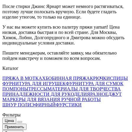
После стирки Джинс Ярнарт может немного растягиваться,
поэтому лучше полоскать вручную. Если будете гладить
изделие утюгом, то только на единице.
У нас вы можете купить всю палитру пряжи yarnart! Цена
низкая, доставка быстрая и по всей стране. Для Москвы,
Химок, Лобни, Долгопрудного и Дмитрова можно обсудить
индивидуальные условия доставки.
Пишите менеджерам, оставляйте заявку, мы обязательно
пойдем навстречу и поможем по всем вопросам.
Каталог
ПРЯЖА В МОТКАХ
БОБИННАЯ ПРЯЖА
КРЮЧКИ
СПИЦЫ
ФУРНИТУРА ДЛЯ ИГРУШЕК
ФУРНИТУРА ДЛЯ СУМОК
ПОМПОНЫ
ТРЕССЫ
МАТЕРИАЛЫ ДЛЯ ТВОРЧЕСТВА
ПРИНАДЛЕЖНОСТИ ДЛЯ РУКОДЕЛИЯ
РАЗНОЕ
ДЖУТ
МАРКЕРЫ ДЛЯ ВЯЗАНИЯ РУЧНОЙ РАБОТЫ
ШНУР ПОЛИЭФИРНЫЙ
ФУРСТИКИ
Фильтры
Цена
Применить