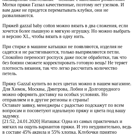
Мотки пряжи Газзал качественные, поэтому нет узелков. И
вам даже не придется перематывать клубки, они не
разваливаются.
Пряжей gazzal baby cotton можно вязать в два сложения, если
хочется более пышную и мягкую игрушку. Но можно выбрать
и версию XL, чтобы вязать в одну нить.
При стирке в машине катышки не появляются, изделия не
садятся и не растягиваются, только выпрямляются петли.
Спокойно переносит роспуск даже после обработки, так что
без боязни сможете корректировать готовую вещь! Не теряет
плотность вязания, так что легко рассчитать количество
петель.
Пряжу Gazzal купить во всех цветах можно в нашем магазине.
Для Химок, Москвы, Дмитрова, Лобни и Долгопрудного
можно оформить доставку на особых условиях. Но
отправляем и в другие регионы и страны!
Оставьте заявку, менеджеры с радостью подскажут по всем
вопросам и посоветуют идеальную пряжу и цвета под вашу
задумку.
[21:52, 24.01.2020] Наташка: Одна из самых практичных и
мягких на ощупь вариантов пряжи. И это неудивительно, ведь
в составе 45% акрила и 55% хлопка. Клубочки приятно