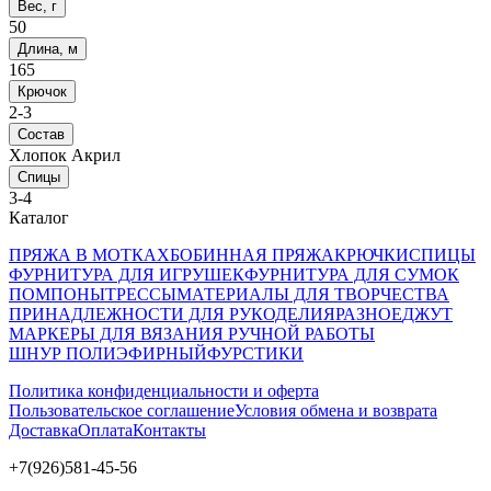
Вес, г
50
Длина, м
165
Крючок
2-3
Состав
Хлопок Акрил
Спицы
3-4
Каталог
ПРЯЖА В МОТКАХ
БОБИННАЯ ПРЯЖА
КРЮЧКИ
СПИЦЫ
ФУРНИТУРА ДЛЯ ИГРУШЕК
ФУРНИТУРА ДЛЯ СУМОК
ПОМПОНЫ
ТРЕССЫ
МАТЕРИАЛЫ ДЛЯ ТВОРЧЕСТВА
ПРИНАДЛЕЖНОСТИ ДЛЯ РУКОДЕЛИЯ
РАЗНОЕ
ДЖУТ
МАРКЕРЫ ДЛЯ ВЯЗАНИЯ РУЧНОЙ РАБОТЫ
ШНУР ПОЛИЭФИРНЫЙ
ФУРСТИКИ
Политика конфиденциальности и оферта
Пользовательское соглашение
Условия обмена и возврата
Доставка
Оплата
Контакты
+7(926)581-45-56