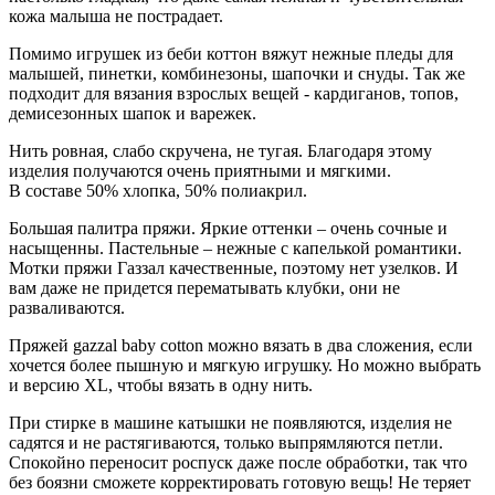
кожа малыша не пострадает.
Помимо игрушек из беби коттон вяжут нежные пледы для
малышей, пинетки, комбинезоны, шапочки и снуды. Так же
подходит для вязания взрослых вещей - кардиганов, топов,
демисезонных шапок и варежек.
Нить ровная, слабо скручена, не тугая. Благодаря этому
изделия получаются очень приятными и мягкими.
В составе 50% хлопка, 50% полиакрил.
Большая палитра пряжи. Яркие оттенки – очень сочные и
насыщенны. Пастельные – нежные с капелькой романтики.
Мотки пряжи Газзал качественные, поэтому нет узелков. И
вам даже не придется перематывать клубки, они не
разваливаются.
Пряжей gazzal baby cotton можно вязать в два сложения, если
хочется более пышную и мягкую игрушку. Но можно выбрать
и версию XL, чтобы вязать в одну нить.
При стирке в машине катышки не появляются, изделия не
садятся и не растягиваются, только выпрямляются петли.
Спокойно переносит роспуск даже после обработки, так что
без боязни сможете корректировать готовую вещь! Не теряет