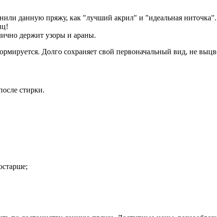
ли данную пряжу, как "лучший акрил" и "идеальная ниточка". В
иц!
лично держит узоры и араны.
ормируется. Долго сохраняет свой первоначальный вид, не выцве
после стирки.
остарше;