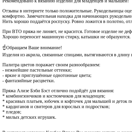
Рекомендовано к вязанию изделий для младенцев и малышей!
Отзывы в интернете только положительные. Рукодельницы оцени
комфортно. Замечательная находка для начинающих рукодельн
Нить хорошо поддаётся роспуску. Ровно ложится в полотно, от
При ВТО пряжа не линяет, не красится. Готовое изделие не деф
Хорошо переносит машинную стирку, катышки не образуются.
☝Обращаем Ваше внимание!
Изделия из акрила, связанные спицами, вытягиваются в длину 
Палитра цветов поражает своим разнообразием:
- нежнейшие пастельные оттенки;
- яркие и приглушённые однотонные цвета;
- фантазийные расцветки.
Пряжа Ализе Бэби Бэст отлично подойдёт для вязания:
* комбинезончиков и костюмчиков для младенцев;
* красивых платьев, юбочек и кофточек для малышей и деток п
* кардиганов и свитеров для взрослых и подростков;
* пледов;
* милых детских игрушек.