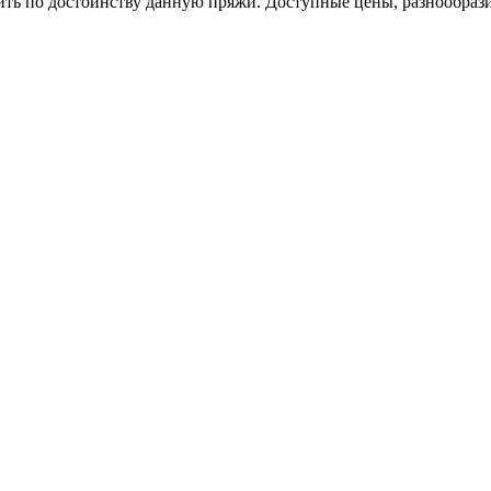
ть по достоинству данную пряжи. Доступные цены, разнообрази