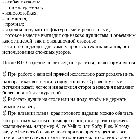
- особая мягкость;
- гипоаллергенная;
- износостойкая;
- не мнётся;
- прочная;
- изделия получаются фактурными и рельефными;
- готовое изделие выглядит одинаково пушистым и объёмным
как с лицевой, так и с изнаночной стороны;
- отлично подходит для самых простых техник вязания, без
использования сложных узоров.
После ВТО изделие не линяет, не красится, не деформируется.
☝ При работе с данной пряжей желательно расправлять нить,
разворачивая все петли в одну сторону. С развёрнутыми
петлями вязать легче и изнаночная сторона изделия выглядит
более ровной и аккуратной.
☝ Работать лучше на столе или на полу, чтобы не держать
вязание на весу.
☝ При вязании пледа, края готового изделия можно обвязать
контрастным кантом с помощью спиц или крючка пряжей-
компаньоном, например Alize Velluto или Softy Plus. К тому
же, у Alize есть большое неоспоримое преимущество - все
цвета соответствуют палитре по номерам, что очень удобно