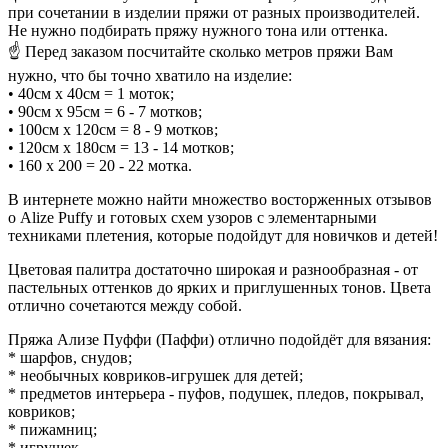
при сочетании в изделии пряжи от разных производителей.
Не нужно подбирать пряжу нужного тона или оттенка.
☝ Перед заказом посчитайте сколько метров пряжи Вам
нужно, что бы точно хватило на изделие:
• 40см x 40см = 1 моток;
• 90см x 95см = 6 - 7 мотков;
• 100см x 120см = 8 - 9 мотков;
• 120см x 180см = 13 - 14 мотков;
• 160 x 200 = 20 - 22 мотка.
В интернете можно найти множество восторженных отзывов
о Alize Puffy и готовых схем узоров с элементарными
техниками плетения, которые подойдут для новичков и детей!
Цветовая палитра достаточно широкая и разнообразная - от
пастельных оттенков до ярких и приглушенных тонов. Цвета
отлично сочетаются между собой.
Пряжа Ализе Пуффи (Паффи) отлично подойдёт для вязания:
* шарфов, снудов;
* необычных ковриков-игрушек для детей;
* предметов интерьера - пуфов, подушек, пледов, покрывал,
ковриков;
* пижамниц;
* игрушек.