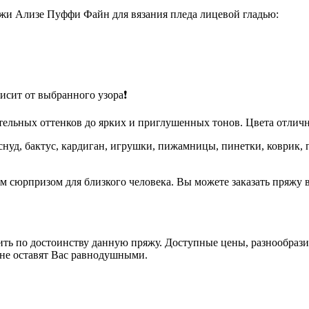
жи Ализе Пуффи Файн для вязания пледа лицевой гладью:
исит от выбранного узора❗
стельных оттенков до ярких и приглушенных тонов. Цвета отлич
у, снуд, бактус, кардиган, игрушки, пижамницы, пинетки, коври
м сюрпризом для близкого человека. Вы можете заказать пряжу в
ить по достоинству данную пряжу. Доступные цены, разнообрази
) не оставят Вас равнодушными.