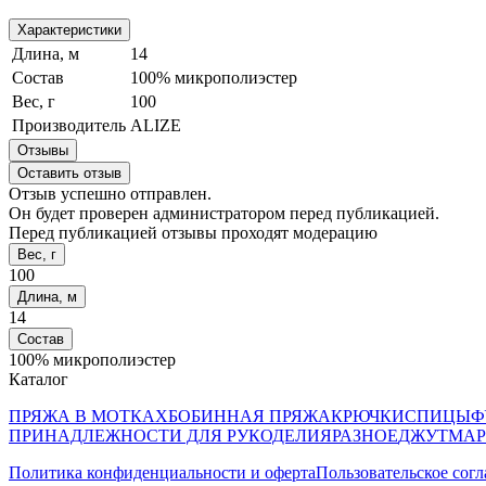
Характеристики
Длина, м
14
Состав
100% микрополиэстер
Вес, г
100
Производитель
ALIZE
Отзывы
Оставить отзыв
Отзыв успешно отправлен.
Он будет проверен администратором перед публикацией.
Перед публикацией отзывы проходят модерацию
Вес, г
100
Длина, м
14
Состав
100% микрополиэстер
Каталог
ПРЯЖА В МОТКАХ
БОБИННАЯ ПРЯЖА
КРЮЧКИ
СПИЦЫ
Ф
ПРИНАДЛЕЖНОСТИ ДЛЯ РУКОДЕЛИЯ
РАЗНОЕ
ДЖУТ
МАР
Политика конфиденциальности и оферта
Пользовательское сог