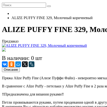
ALIZE PUFFY FINE 329, Молочный коричневый
ALIZE PUFFY FINE 329, Мол
Предзаказ
В наличии: 0 шт
Описание
Пряжа Alize Puffy Fine (Ализе Пуффи Файн) - невероятно мягк
В сравнение с Alize Puffy - петельки у Alize Puffy Fine в 2 раз
‼️Предназначена для вязания руками‼️
Петли провязываются руками, путем продевания одной в другу
В интернете Вы с лёгкостью найдёте множество мастер-классо