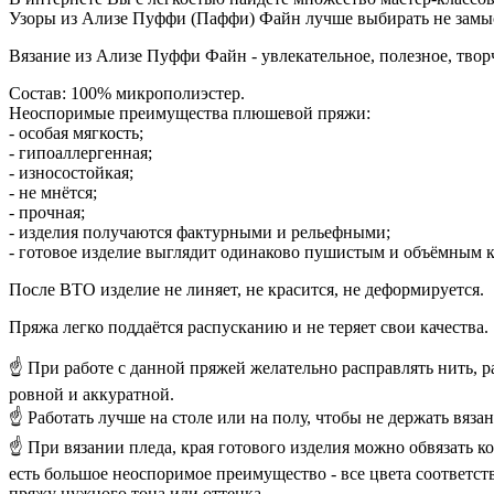
Узоры из Ализе Пуффи (Паффи) Файн лучше выбирать не замысло
Вязание из Ализе Пуффи Файн - увлекательное, полезное, твор
Состав: 100% микрополиэстер.
Неоспоримые преимущества плюшевой пряжи:
- особая мягкость;
- гипоаллергенная;
- износостойкая;
- не мнётся;
- прочная;
- изделия получаются фактурными и рельефными;
- готовое изделие выглядит одинаково пушистым и объёмным ка
После ВТО изделие не линяет, не красится, не деформируется.
Пряжа легко поддаётся распусканию и не теряет свои качества.
☝ При работе с данной пряжей желательно расправлять нить, ра
ровной и аккуратной.
☝ Работать лучше на столе или на полу, чтобы не держать вязан
☝ При вязании пледа, края готового изделия можно обвязать ко
есть большое неоспоримое преимущество - все цвета соответст
пряжу нужного тона или оттенка.