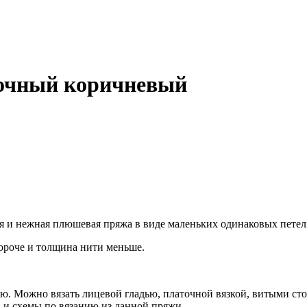
очный коричневый
ая и нежная плюшевая пряжа в виде маленьких одинаковых петель
а короче и толщина нити меньше.
ю. Можно вязать лицевой гладью, платочной вязкой, витыми сто
в и схемы по вязанию из данной пряжи.