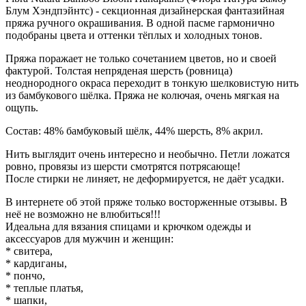
Блум Хэндпэйнтс) - секционная дизайнерская фантазийная
пряжа ручного окрашивания. В одной пасме гармонично
подобраны цвета и оттенки тёплых и холодных тонов.
Пряжа поражает не только сочетанием цветов, но и своей
фактурой. Толстая непряденая шерсть (ровница)
неоднородного окраса переходит в тонкую шелковистую нить
из бамбукового шёлка. Пряжа не колючая, очень мягкая на
ощупь.
Состав: 48% бамбуковый шёлк, 44% шерсть, 8% акрил.
Нить выглядит очень интересно и необычно. Петли ложатся
ровно, провязы из шерсти смотрятся потрясающе!
После стирки не линяет, не деформируется, не даёт усадки.
В интернете об этой пряже только восторженные отзывы. В
неё не возможно не влюбиться!!!
Идеальна для вязания спицами и крючком одежды и
аксессуаров для мужчин и женщин:
* свитера,
* кардиганы,
* пончо,
* теплые платья,
* шапки,