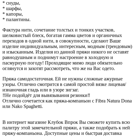
* снуды,
* шарфы,
* капоры,
* палантины.
Фактура нити, сочетание толстых и тонких участков,
шелковистый блеск, богатая гамма цветов и органичных
переходов в одной нити, в совокупности, сделают Ваше
изделие индивидуальным, интересным, модным (трендовым)
и изысканным. Изделия из данной пряжи никого не оставят
равнодушным и поднимут настроение в холодную и
пасмурную погоду! Проходящие мимо люди обязательно
оглянутся и захотят рассмотреть, что же на Вас одето.
Пряжа самодостаточная. Ей не нужны сложные ажурные
узоры. Отлично смотрится в самой простой вязке лицевая/
изнаночная гладь или в узоре зигзаг.
‼️Не подойдёт для вывязывания резинки‼️
Отлично сочетается как пряжа-компаньон с Fibra Natura Dona
или Nako Spaghetti.
В интернет магазине Клубок Впрок Вы сможете купить всю
палитру этой замечательной пряжи, а также подобрать к ней
пряжу-компаньона. Доступные цены и быстрая доставка