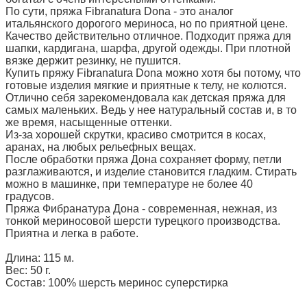
По сути, пряжа Fibranatura Donа - это аналог
итальянского дорогого мериноса, но по приятной цене.
Качество действительно отличное. Подходит пряжа для
шапки, кардигана, шарфа, другой одежды. При плотной
вязке держит резинку, не пушится.
Купить пряжу Fibranatura Don
a
можно хотя бы потому, что
готовые изделия мягкие и приятные к телу, не колются.
Отлично себя зарекомендовала как детская пряжа для
самых маленьких. Ведь у нее натуральный состав и, в то
же время, насыщенные оттенки.
Из-за хорошей скрутки, красиво смотрится в косах,
аранах, на любых рельефных вещах.
После обработки пряжа Дона сохраняет форму, петли
разглаживаются, и изделие становится гладким. Стирать
можно в машинке, при температуре не более 40
градусов.
Пряжа Фибранатура Дона - современная, нежная, из
тонкой мериносовой шерсти турецкого производства.
Приятна и легка в работе.
Длина: 115 м.
Вес: 50 г.
Состав:
100% шерсть меринос суперстирка