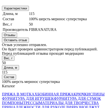
Характеристики
Длина, м
115
Состав
100% шерсть меринос суперстирка
Вес, г
50
Производитель
FIBRANATURA
Отзывы
Оставить отзыв
Отзыв успешно отправлен.
Он будет проверен администратором перед публикацией.
Перед публикацией отзывы проходят модерацию
Вес, г
50
Длина, м
115
Состав
100% шерсть меринос суперстирка
Каталог
ПРЯЖА В МОТКАХ
БОБИННАЯ ПРЯЖА
КРЮЧКИ
СПИЦЫ
ФУРНИТУРА ДЛЯ ИГРУШЕК
ФУРНИТУРА ДЛЯ СУМОК
ПОМПОНЫ
ТРЕССЫ
МАТЕРИАЛЫ ДЛЯ ТВОРЧЕСТВА
ПРИНАДЛЕЖНОСТИ ДЛЯ РУКОДЕЛИЯ
РАЗНОЕ
ДЖУТ