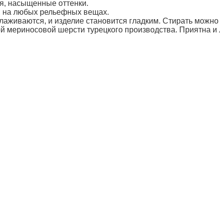
мя, насыщенные оттенки.
х, на любых рельефных вещах.
лаживаются, и изделие становится гладким. Стирать можно 
й мериносовой шерсти турецкого производства. Приятна и л