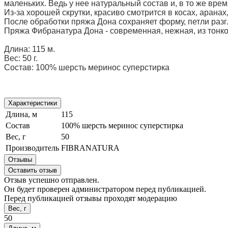
маленьких. Ведь у нее натуральный состав и, в то же вре
Из-за хорошей скрутки, красиво смотрится в косах, арана
После обработки пряжа Дона сохраняет форму, петли разг
Пряжа Фибранатура Дона - современная, нежная, из тонко
Длина: 115 м.
Вес: 50 г.
Состав:
100% шерсть меринос суперстирка
Характеристики
Длина, м
115
Состав
100% шерсть меринос суперстирка
Вес, г
50
Производитель
FIBRANATURA
Отзывы
Оставить отзыв
Отзыв успешно отправлен.
Он будет проверен администратором перед публикацией.
Перед публикацией отзывы проходят модерацию
Вес, г
50