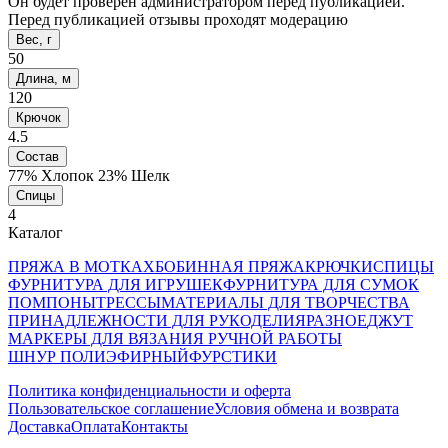
Он будет проверен администратором перед публикацией.
Перед публикацией отзывы проходят модерацию
Вес, г
50
Длина, м
120
Крючок
4.5
Состав
77% Хлопок 23% Шелк
Спицы
4
Каталог
ПРЯЖА В МОТКАХ
БОБИННАЯ ПРЯЖА
КРЮЧКИ
СПИЦЫ
ФУРНИТУРА ДЛЯ ИГРУШЕК
ФУРНИТУРА ДЛЯ СУМОК
ПОМПОНЫ
ТРЕССЫ
МАТЕРИАЛЫ ДЛЯ ТВОРЧЕСТВА
ПРИНАДЛЕЖНОСТИ ДЛЯ РУКОДЕЛИЯ
РАЗНОЕ
ДЖУТ
МАРКЕРЫ ДЛЯ ВЯЗАНИЯ РУЧНОЙ РАБОТЫ
ШНУР ПОЛИЭФИРНЫЙ
ФУРСТИКИ
Политика конфиденциальности и оферта
Пользовательское соглашение
Условия обмена и возврата
Доставка
Оплата
Контакты