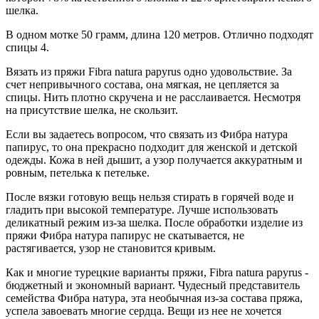
шелка.
В одном мотке 50 грамм, длина 120 метров. Отлично подходят
спицы 4.
Вязать из пряжи Fibra natura papyrus одно удовольствие. За
счет непривычного состава, она мягкая, не цепляется за
спицы. Нить плотно скручена и не расслаивается. Несмотря
на присутствие шелка, не скользит.
Если вы задаетесь вопросом, что связать из Фибра натура
папирус, то она прекрасно подходит для женской и детской
одежды. Кожа в ней дышит, а узор получается аккуратным и
ровным, петелька к петельке.
После вязки готовую вещь нельзя стирать в горячей воде и
гладить при высокой температуре. Лучше использовать
деликатный режим из-за шелка. После обработки изделие из
пряжи Фибра натура папирус не скатывается, не
растягивается, узор не становится кривым.
Как и многие турецкие варианты пряжи, Fibra natura papyrus -
бюджетный и экономный вариант. Чудесный представитель
семейства Фибра натура, эта необычная из-за состава пряжа,
успела завоевать многие сердца. Вещи из нее не хочется