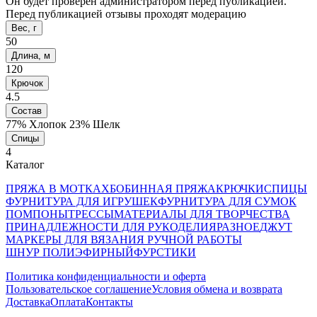
Он будет проверен администратором перед публикацией.
Перед публикацией отзывы проходят модерацию
Вес, г
50
Длина, м
120
Крючок
4.5
Состав
77% Хлопок 23% Шелк
Спицы
4
Каталог
ПРЯЖА В МОТКАХ
БОБИННАЯ ПРЯЖА
КРЮЧКИ
СПИЦЫ
ФУРНИТУРА ДЛЯ ИГРУШЕК
ФУРНИТУРА ДЛЯ СУМОК
ПОМПОНЫ
ТРЕССЫ
МАТЕРИАЛЫ ДЛЯ ТВОРЧЕСТВА
ПРИНАДЛЕЖНОСТИ ДЛЯ РУКОДЕЛИЯ
РАЗНОЕ
ДЖУТ
МАРКЕРЫ ДЛЯ ВЯЗАНИЯ РУЧНОЙ РАБОТЫ
ШНУР ПОЛИЭФИРНЫЙ
ФУРСТИКИ
Политика конфиденциальности и оферта
Пользовательское соглашение
Условия обмена и возврата
Доставка
Оплата
Контакты