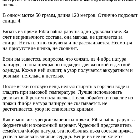
шелка.
В одном мотке 50 грамм, длина 120 метров. Отлично подходят
спицы 4.
Вязать из пряжи Fibra natura papyrus одно удовольствие. За
счет непривычного состава, она мягкая, не цепляется за
спицы. Нить плотно скручена и не расслаивается. Несмотря
на присутствие шелка, не скользит.
Если вы задаетесь вопросом, что связать из Фибра натура
папирус, то она прекрасно подходит для женской и детской
одежды. Кожа в ней дышит, а узор получается аккуратным и
ровным, петелька к петельке.
После вязки готовую вещь нельзя стирать в горячей воде и
гладить при высокой температуре. Лучше использовать
деликатный режим из-за шелка. После обработки изделие из
пряжи Фибра натура папирус не скатывается, не
растягивается, узор не становится кривым.
Как и многие турецкие варианты пряжи, Fibra natura papyrus -
бюджетный и экономный вариант. Чудесный представитель
семейства Фибра натура, эта необычная из-за состава пряжа,
успела завоевать многие сердца. Вещи из нее не хочется