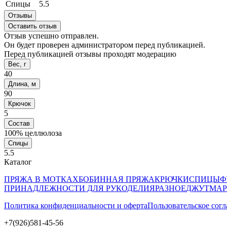
Спицы
5.5
Отзывы
Оставить отзыв
Отзыв успешно отправлен.
Он будет проверен администратором перед публикацией.
Перед публикацией отзывы проходят модерацию
Вес, г
40
Длина, м
90
Крючок
5
Состав
100% целлюлоза
Спицы
5.5
Каталог
ПРЯЖА В МОТКАХ
БОБИННАЯ ПРЯЖА
КРЮЧКИ
СПИЦЫ
Ф
ПРИНАДЛЕЖНОСТИ ДЛЯ РУКОДЕЛИЯ
РАЗНОЕ
ДЖУТ
МАР
Политика конфиденциальности и оферта
Пользовательское сог
+7(926)581-45-56