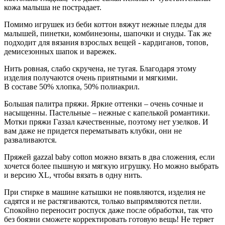
кожа малыша не пострадает.
Помимо игрушек из беби коттон вяжут нежные пледы для
малышей, пинетки, комбинезоны, шапочки и снуды. Так же
подходит для вязания взрослых вещей - кардиганов, топов,
демисезонных шапок и варежек.
Нить ровная, слабо скручена, не тугая. Благодаря этому
изделия получаются очень приятными и мягкими.
В составе 50% хлопка, 50% полиакрил.
Большая палитра пряжи. Яркие оттенки – очень сочные и
насыщенны. Пастельные – нежные с капелькой романтики.
Мотки пряжи Газзал качественные, поэтому нет узелков. И
вам даже не придется перематывать клубки, они не
разваливаются.
Пряжей gazzal baby cotton можно вязать в два сложения, если
хочется более пышную и мягкую игрушку. Но можно выбрать
и версию XL, чтобы вязать в одну нить.
При стирке в машине катышки не появляются, изделия не
садятся и не растягиваются, только выпрямляются петли.
Спокойно переносит роспуск даже после обработки, так что
без боязни сможете корректировать готовую вещь! Не теряет