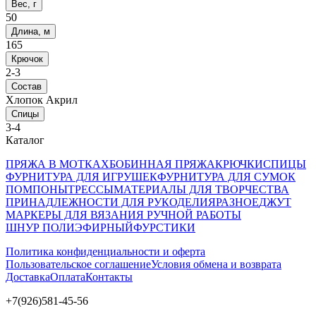
Вес, г
50
Длина, м
165
Крючок
2-3
Состав
Хлопок Акрил
Спицы
3-4
Каталог
ПРЯЖА В МОТКАХ
БОБИННАЯ ПРЯЖА
КРЮЧКИ
СПИЦЫ
ФУРНИТУРА ДЛЯ ИГРУШЕК
ФУРНИТУРА ДЛЯ СУМОК
ПОМПОНЫ
ТРЕССЫ
МАТЕРИАЛЫ ДЛЯ ТВОРЧЕСТВА
ПРИНАДЛЕЖНОСТИ ДЛЯ РУКОДЕЛИЯ
РАЗНОЕ
ДЖУТ
МАРКЕРЫ ДЛЯ ВЯЗАНИЯ РУЧНОЙ РАБОТЫ
ШНУР ПОЛИЭФИРНЫЙ
ФУРСТИКИ
Политика конфиденциальности и оферта
Пользовательское соглашение
Условия обмена и возврата
Доставка
Оплата
Контакты
+7(926)581-45-56