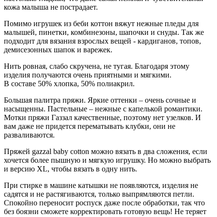
кожа малыша не пострадает.
Помимо игрушек из беби коттон вяжут нежные пледы для
малышей, пинетки, комбинезоны, шапочки и снуды. Так же
подходит для вязания взрослых вещей - кардиганов, топов,
демисезонных шапок и варежек.
Нить ровная, слабо скручена, не тугая. Благодаря этому
изделия получаются очень приятными и мягкими.
В составе 50% хлопка, 50% полиакрил.
Большая палитра пряжи. Яркие оттенки – очень сочные и
насыщенны. Пастельные – нежные с капелькой романтики.
Мотки пряжи Газзал качественные, поэтому нет узелков. И
вам даже не придется перематывать клубки, они не
разваливаются.
Пряжей gazzal baby cotton можно вязать в два сложения, если
хочется более пышную и мягкую игрушку. Но можно выбрать
и версию XL, чтобы вязать в одну нить.
При стирке в машине катышки не появляются, изделия не
садятся и не растягиваются, только выпрямляются петли.
Спокойно переносит роспуск даже после обработки, так что
без боязни сможете корректировать готовую вещь! Не теряет