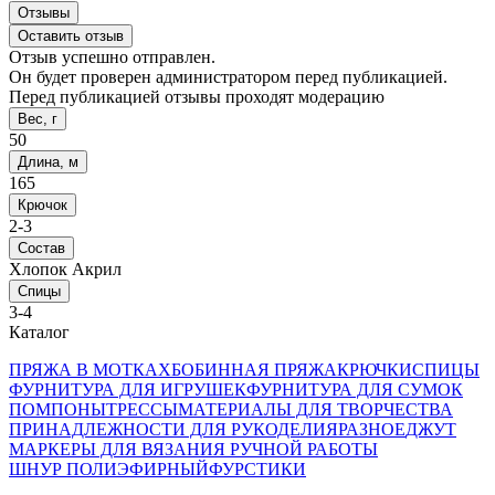
Отзывы
Оставить отзыв
Отзыв успешно отправлен.
Он будет проверен администратором перед публикацией.
Перед публикацией отзывы проходят модерацию
Вес, г
50
Длина, м
165
Крючок
2-3
Состав
Хлопок Акрил
Спицы
3-4
Каталог
ПРЯЖА В МОТКАХ
БОБИННАЯ ПРЯЖА
КРЮЧКИ
СПИЦЫ
ФУРНИТУРА ДЛЯ ИГРУШЕК
ФУРНИТУРА ДЛЯ СУМОК
ПОМПОНЫ
ТРЕССЫ
МАТЕРИАЛЫ ДЛЯ ТВОРЧЕСТВА
ПРИНАДЛЕЖНОСТИ ДЛЯ РУКОДЕЛИЯ
РАЗНОЕ
ДЖУТ
МАРКЕРЫ ДЛЯ ВЯЗАНИЯ РУЧНОЙ РАБОТЫ
ШНУР ПОЛИЭФИРНЫЙ
ФУРСТИКИ