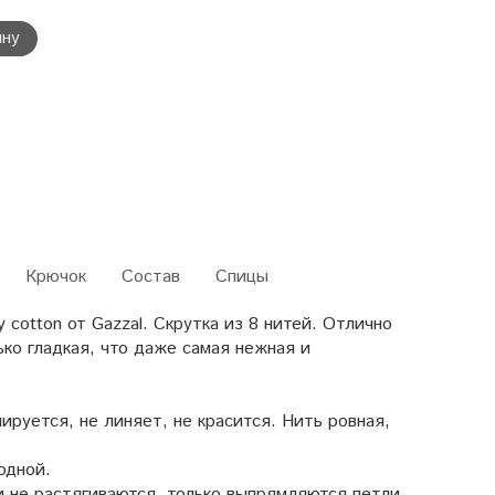
ину
Крючок
Состав
Спицы
 cotton от Gazzal. Скрутка из 8 нитей. Отлично
ко гладкая, что даже самая нежная и
ируется, не линяет, не красится. Нить ровная,
одной.
и не растягиваются, только выпрямляются петли.