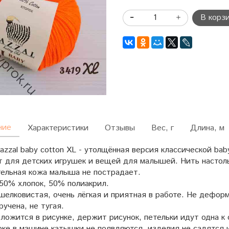
В корз
ние
Характеристики
Отзывы
Вес, г
Длина, м
zzal baby cotton XL - утолщённая версия классической baby
т для детских игрушек и вещей для малышей. Нить настоль
тельная кожа малыша не пострадает.
 50% хлопок, 50% полиакрил.
шелковистая, очень лёгкая и приятная в работе. Не деформ
ручена, не тугая.
ложится в рисунке, держит рисунок, петельки идут одна к 
рке в машине катышки не появляются, изделия не садятся 