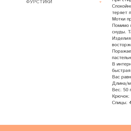
ФУРСТИКИ
Спокойн
теряет п
Мотки пр
Помимо 
снуды. Т
Изделия
восторж
Поражае
пастельн
В интер
быстрая 
Вас рав
Длина/м
Вес: 50 
Крючок: 
Спицы: 4