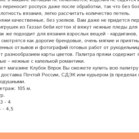
о переносит роспуск даже после обработки, так что без б
лотность вязания, легко рассчитать количество петель.
яжи качественные, без узелков. Вам даже не придется пер
игрушек из Газзал беби коттон xl вяжут нежные пледы для
ак же подходит для вязания взрослых вещей - кардиганов,
 смотрятся как дорогие брендовые, очень мягкие и приятн
енных отзывов и фотографий готовых работ от рукодельниц
т разнообразием карты цветов. Палитра пряжи содержит я
ые – нежные с капелькой романтики.
нет магазине Клубок Впрок Вы сможете купить всю палитру
доставка Почтой России, СДЭК или курьером (в пределах г.
нодушными.
етраж: 105 м.
гр.
3 - 4
 - 4,5