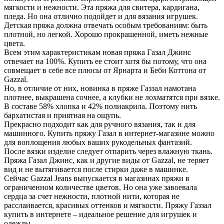
мягкости и нежности. Эта пряжа для свитера, кардигана,
пледа. Но она отлично подойдет и для вязания игрушек.
Детская пряжа должна отвечать особым требованиям: быть
плотной, но легкой. Хорошо прокрашенной, иметь нежные
цвета.
Всем этим характеристикам новая пряжа Газал Джинс
отвечает на 100%. Купить ее стоит хотя бы потому, что она
совмещает в себе все плюсы от Ярнарта и Беби Коттона от
Gazzal.
Но, в отличие от них, новинка в пряже Газзал намотана
плотнее, выкрашена сочнее, а клубки не лохматятся при вязке.
В составе 58% хлопка и 42% полиакрила. Поэтому нить
бархатистая и приятная на ощупь.
Прекрасно подходит как для ручного вязания, так и для
машинного. Купить пряжу Газал в интернет-магазине можно
для воплощения любых ваших рукодельных фантазий.
После вязки изделие следует отпарить через влажную ткань.
Пряжа Газал Джинс, как и другие виды от Gazzal, не теряет
вид и не вытягивается после стирки даже в машинке.
Сейчас Gazzal Jeans выпускается в магазинах пряжи в
ограниченном количестве цветов. Но она уже завоевала
сердца за счет нежности, плотной нити, которая не
расслаивается, красивых оттенков и мягкости. Пряжу Газзал
купить в интернете – идеальное решение для игрушек и
одежды.