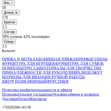
Вес, г
50
Длина, м
170
Крючок
3.5
Состав
58% хлопок 42% полиакрил
Спицы
3.5
Каталог
ПРЯЖА В МОТКАХ
БОБИННАЯ ПРЯЖА
КРЮЧКИ
СПИЦЫ
ФУРНИТУРА ДЛЯ ИГРУШЕК
ФУРНИТУРА ДЛЯ СУМОК
ПОМПОНЫ
ТРЕССЫ
МАТЕРИАЛЫ ДЛЯ ТВОРЧЕСТВА
ПРИНАДЛЕЖНОСТИ ДЛЯ РУКОДЕЛИЯ
РАЗНОЕ
ДЖУТ
МАРКЕРЫ ДЛЯ ВЯЗАНИЯ РУЧНОЙ РАБОТЫ
ШНУР ПОЛИЭФИРНЫЙ
ФУРСТИКИ
Политика конфиденциальности и оферта
Пользовательское соглашение
Условия обмена и возврата
Доставка
Оплата
Контакты
+7(926)581-45-56