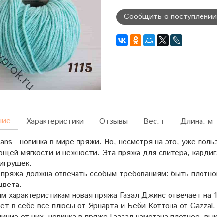
Сообщить о поступлении
ние
Характеристики
Отзывы
Вес, г
Длина, м
eans - новинка в мире пряжи. Но, несмотря на это, уже пол
ющей мягкости и нежности. Эта пряжа для свитера, кардига
игрушек.
 пряжа должна отвечать особым требованиям: быть плотно
цвета.
м характеристикам новая пряжа Газал Джинс отвечает на 1
т в себе все плюсы от Ярнарта и Беби Коттона от Gazzal.
личие от них, новинка в пряже Газзал намотана плотнее, вы