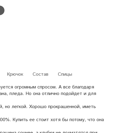
Крючок
Состав
Спицы
ьзуется огромным спросом. А все благодаря
на, пледа. Но она отлично подойдет и для
й, но легкой. Хорошо прокрашенной, иметь
00%. Купить ее стоит хотя бы потому, что она
крашена сочнее, а клубки не лохматятся при