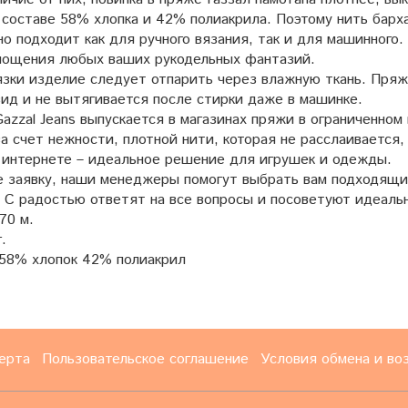
 составе 58% хлопка и 42% полиакрила. Поэтому нить барх
о подходит как для ручного вязания, так и для машинного.
лощения любых ваших рукодельных фантазий.
зки изделие следует отпарить через влажную ткань. Пряжа
ид и не вытягивается после стирки даже в машинке.
azzal Jeans выпускается в магазинах пряжи в ограниченном
а счет нежности, плотной нити, которая не расслаивается,
в интернете – идеальное решение для игрушек и одежды.
 заявку, наши менеджеры помогут выбрать вам подходящий 
! С радостью ответят на все вопросы и посоветуют идеаль
70 м.
.
58% хлопок 42% полиакрил
ерта
Пользовательское соглашение
Условия обмена и во