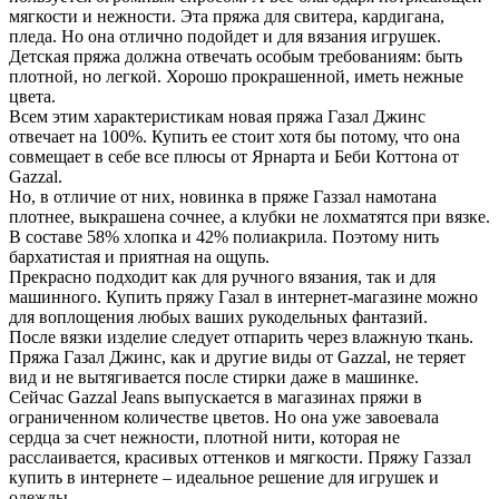
мягкости и нежности. Эта пряжа для свитера, кардигана,
пледа. Но она отлично подойдет и для вязания игрушек.
Детская пряжа должна отвечать особым требованиям: быть
плотной, но легкой. Хорошо прокрашенной, иметь нежные
цвета.
Всем этим характеристикам новая пряжа Газал Джинс
отвечает на 100%. Купить ее стоит хотя бы потому, что она
совмещает в себе все плюсы от Ярнарта и Беби Коттона от
Gazzal.
Но, в отличие от них, новинка в пряже Газзал намотана
плотнее, выкрашена сочнее, а клубки не лохматятся при вязке.
В составе 58% хлопка и 42% полиакрила. Поэтому нить
бархатистая и приятная на ощупь.
Прекрасно подходит как для ручного вязания, так и для
машинного. Купить пряжу Газал в интернет-магазине можно
для воплощения любых ваших рукодельных фантазий.
После вязки изделие следует отпарить через влажную ткань.
Пряжа Газал Джинс, как и другие виды от Gazzal, не теряет
вид и не вытягивается после стирки даже в машинке.
Сейчас Gazzal Jeans выпускается в магазинах пряжи в
ограниченном количестве цветов. Но она уже завоевала
сердца за счет нежности, плотной нити, которая не
расслаивается, красивых оттенков и мягкости. Пряжу Газзал
купить в интернете – идеальное решение для игрушек и
одежды.