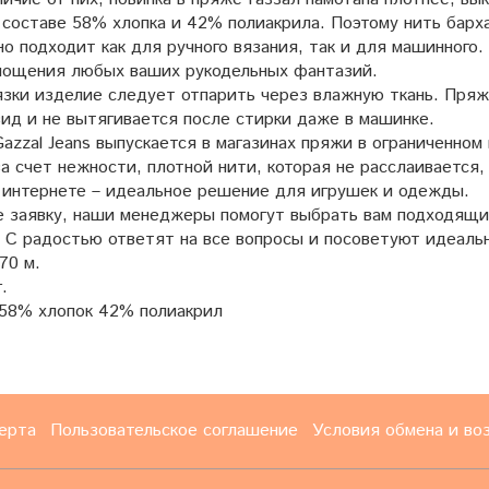
 составе 58% хлопка и 42% полиакрила. Поэтому нить барх
о подходит как для ручного вязания, так и для машинного.
лощения любых ваших рукодельных фантазий.
зки изделие следует отпарить через влажную ткань. Пряжа
ид и не вытягивается после стирки даже в машинке.
azzal Jeans выпускается в магазинах пряжи в ограниченном
а счет нежности, плотной нити, которая не расслаивается,
в интернете – идеальное решение для игрушек и одежды.
 заявку, наши менеджеры помогут выбрать вам подходящий 
! С радостью ответят на все вопросы и посоветуют идеаль
70 м.
.
58% хлопок 42% полиакрил
ерта
Пользовательское соглашение
Условия обмена и во