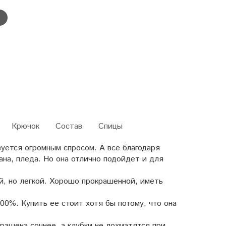
Крючок
Состав
Спицы
ьзуется огромным спросом. А все благодаря
на, пледа. Но она отлично подойдет и для
й, но легкой. Хорошо прокрашенной, иметь
00%. Купить ее стоит хотя бы потому, что она
крашена сочнее, а клубки не лохматятся при