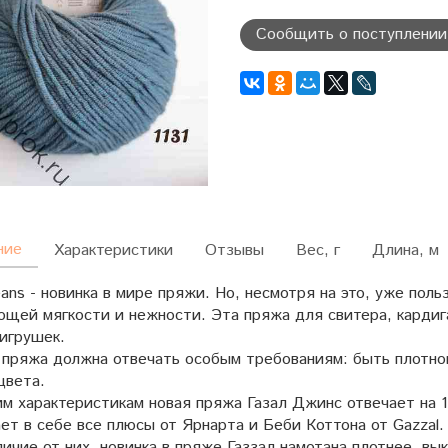
Сообщить о поступлении
ние
Характеристики
Отзывы
Вес, г
Длина, м
eans - новинка в мире пряжи. Но, несмотря на это, уже пол
ющей мягкости и нежности. Эта пряжа для свитера, кардига
игрушек.
 пряжа должна отвечать особым требованиям: быть плотно
цвета.
м характеристикам новая пряжа Газал Джинс отвечает на 1
т в себе все плюсы от Ярнарта и Беби Коттона от Gazzal.
личие от них, новинка в пряже Газзал намотана плотнее, вы