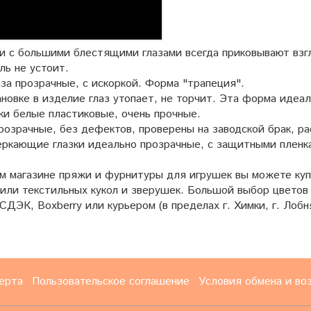
 с большими блестящими глазами всегда приковывают взгл
ль не устоит.
за прозрачные, с искоркой. Форма "трапеция".
новке в изделие глаз утопает, не торчит. Эта форма идеа
и белые пластиковые, очень прочные.
розрачные, без дефектов, проверены на заводской брак, р
ркающие глазки идеально прозрачные, с защитными пленк
 магазине пряжи и фурнитуры для игрушек вы можете купи
 или текстильных кукол и зверушек. Большой выбор цветов
СДЭК, Boxberry или курьером (в пределах г. Химки, г. Лобн
ерта
Пользовательское соглашение
Условия обмена и во