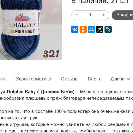
В наличии: 21 шт
В корз
ние
Характеристики
Отзывы
Вес, г
Длина, м
aya
Dolphin Baby ( Долфин Беби)
– Мягкая, воздушная плю
азнообразия плюшевых пряж благодаря непередаваемым та
я на то, что в составе 100% полиэстер она очень нежная 
выпускать из рук.
е игрушки, которые можно увидеть на любой хендмейд я
е пледы, детские шапочки, кофты, комбинезоны – это лишь