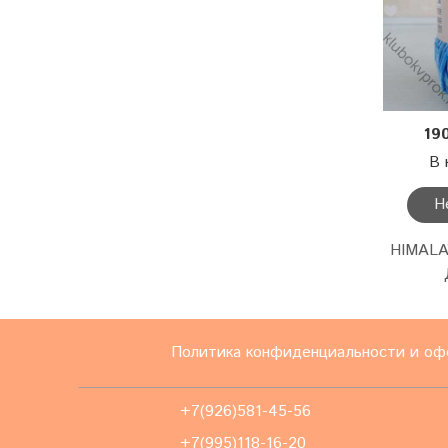
19
В 
Н
HIMALA
Политика конфиденциальности и оф
+7(926)581-45-56
+7(995)118-16-20