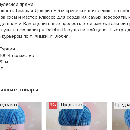
чудесной пряжи.
ность Гималая Долфин Беби привела к появлению в свобо
тва схем и мастер-классов для создания самых невероятны
лагаем и Вам оценить всю прелесть этой замечательной пр
 купить всю палитру Dolphin Baby по низкой цене. Быстро
 курьером по г. Химки, г. Лобня.
 Турция
 100% полиэстер
20 м
 г
гичные товары
редзаказ
3%
Предзаказ
Предза