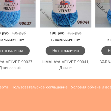
0 руб
195 руб
190 руб
195 руб
наличии:0 шт
В наличии:0 шт
В 
ет в наличии
Нет в наличии
Н
YA VELVET 90027,
HIMALAYA VELVET 90041,
YARN
Джинсовый
Джинс
ерта
Пользовательское соглашение
Условия обмена и во