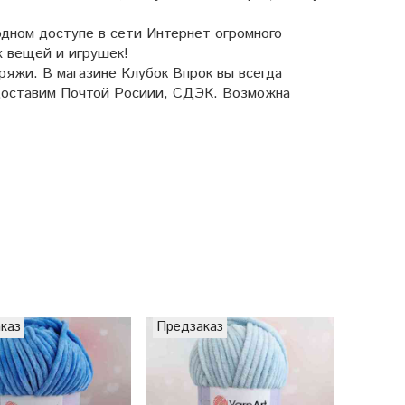
дном доступе в сети Интернет огромного
х вещей и игрушек!
яжи. В магазине Клубок Впрок вы всегда
 доставим Почтой Росиии, СДЭК. Возможна
каз
Предзаказ
8%
П