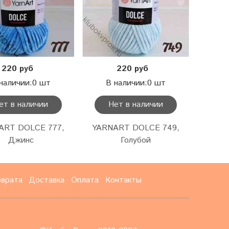
220 руб
220 руб
22
наличии:0 шт
В наличии:0 шт
В
ет в наличии
Нет в наличии
Н
ART DOLCE 777,
YARNART DOLCE 749,
WOLA
Джинс
Голубой
100-
зврата
Доставка
Оплата
Контакты