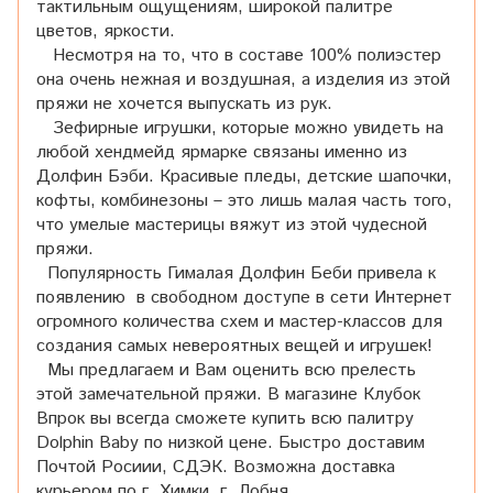
тактильным ощущениям, широкой палитре
цветов, яркости.
Несмотря на то, что в составе 100% полиэстер
она очень нежная и воздушная, а изделия из этой
пряжи не хочется выпускать из рук.
Зефирные игрушки, которые можно увидеть на
любой хендмейд ярмарке связаны именно из
Долфин Бэби. Красивые пледы, детские шапочки,
кофты, комбинезоны – это лишь малая часть того,
что умелые мастерицы вяжут из этой чудесной
пряжи.
Популярность Гималая Долфин Беби привела к
появлению в свободном доступе в сети Интернет
огромного количества схем и мастер-классов для
создания самых невероятных вещей и игрушек!
Мы предлагаем и Вам оценить всю прелесть
этой замечательной пряжи. В магазине Клубок
Впрок вы всегда сможете купить всю палитру
Dolphin Baby по низкой цене. Быстро доставим
Почтой Росиии, СДЭК. Возможна доставка
курьером по г. Химки, г. Лобня.