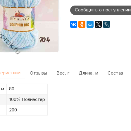
Сообщить о поступлении
теристики
Отзывы
Вес, г
Длина, м
Состав
 м
80
100% Полиэстер
200