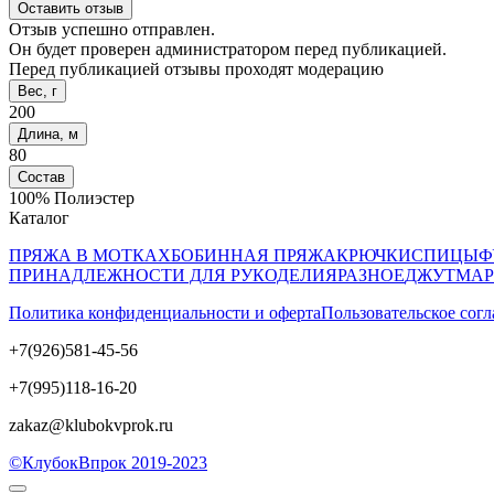
Оставить отзыв
Отзыв успешно отправлен.
Он будет проверен администратором перед публикацией.
Перед публикацией отзывы проходят модерацию
Вес, г
200
Длина, м
80
Состав
100% Полиэстер
Каталог
ПРЯЖА В МОТКАХ
БОБИННАЯ ПРЯЖА
КРЮЧКИ
СПИЦЫ
Ф
ПРИНАДЛЕЖНОСТИ ДЛЯ РУКОДЕЛИЯ
РАЗНОЕ
ДЖУТ
МАР
Политика конфиденциальности и оферта
Пользовательское сог
+7(926)581-45-56
+7(995)118-16-20
zakaz@klubokvprok.ru
©КлубокВпрок 2019-2023