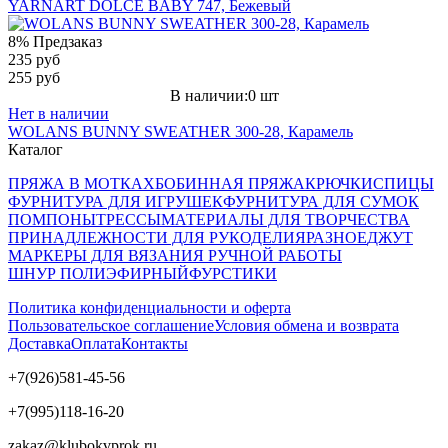
YARNART DOLCE BABY 747, Бежевый
8%
Предзаказ
235 руб
255 руб
В наличии:0 шт
Нет в наличии
WOLANS BUNNY SWEATHER 300-28, Карамель
Каталог
ПРЯЖА В МОТКАХ
БОБИННАЯ ПРЯЖА
КРЮЧКИ
СПИЦЫ
ФУРНИТУРА ДЛЯ ИГРУШЕК
ФУРНИТУРА ДЛЯ СУМОК
ПОМПОНЫ
ТРЕССЫ
МАТЕРИАЛЫ ДЛЯ ТВОРЧЕСТВА
ПРИНАДЛЕЖНОСТИ ДЛЯ РУКОДЕЛИЯ
РАЗНОЕ
ДЖУТ
МАРКЕРЫ ДЛЯ ВЯЗАНИЯ РУЧНОЙ РАБОТЫ
ШНУР ПОЛИЭФИРНЫЙ
ФУРСТИКИ
Политика конфиденциальности и оферта
Пользовательское соглашение
Условия обмена и возврата
Доставка
Оплата
Контакты
+7(926)581-45-56
+7(995)118-16-20
zakaz@klubokvprok.ru