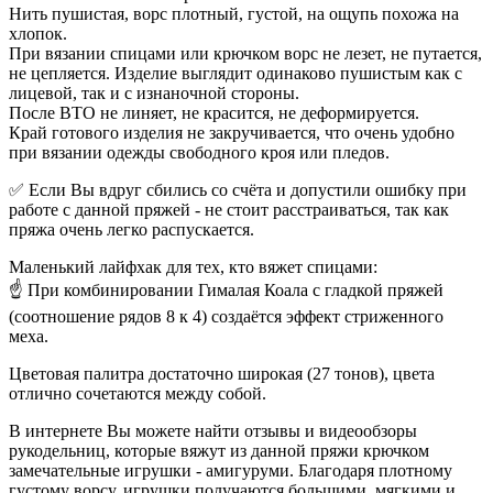
Нить пушистая, ворс плотный, густой, на ощупь похожа на
хлопок.
При вязании спицами или крючком ворс не лезет, не путается,
не цепляется. Изделие выглядит одинаково пушистым как с
лицевой, так и с изнаночной стороны.
После ВТО не линяет, не красится, не деформируется.
Край готового изделия не закручивается, что очень удобно
при вязании одежды свободного кроя или пледов.
✅ Если Вы вдруг сбились со счёта и допустили ошибку при
работе с данной пряжей - не стоит расстраиваться, так как
пряжа очень легко распускается.
Маленький лайфхак для тех, кто вяжет спицами:
☝ При комбинировании Гималая Коала с гладкой пряжей
(соотношение рядов 8 к 4) создаётся эффект стриженного
меха.
Цветовая палитра достаточно широкая (27 тонов), цвета
отлично сочетаются между собой.
В интернете Вы можете найти отзывы и видеообзоры
рукодельниц, которые вяжут из данной пряжи крючком
замечательные игрушки - амигуруми. Благодаря плотному
густому ворсу, игрушки получаются большими, мягкими и