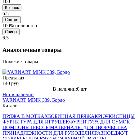
100
Крючок
6.5
Состав
100% полиэстер
Спицы
6.5
Аналогичные товары
Похожие товары
Предзаказ
140 руб
В наличии:0 шт
Нет в наличии
YARNART MINK 339, Бордо
Каталог
ПРЯЖА В МОТКАХ
БОБИННАЯ ПРЯЖА
КРЮЧКИ
СПИЦЫ
ФУРНИТУРА ДЛЯ ИГРУШЕК
ФУРНИТУРА ДЛЯ СУМОК
ПОМПОНЫ
ТРЕССЫ
МАТЕРИАЛЫ ДЛЯ ТВОРЧЕСТВА
ПРИНАДЛЕЖНОСТИ ДЛЯ РУКОДЕЛИЯ
РАЗНОЕ
ДЖУТ
МАРКЕРЫ ДЛЯ ВЯЗАНИЯ РУЧНОЙ РАБОТЫ