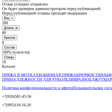
Отзыв успешно отправлен.
Он будет проверен администратором перед публикацией.
Перед публикацией отзывы проходят модерацию
Вес, г
200
Длина, м
80
Крючок
8
Состав
100% полиэстер
Спицы
10
Каталог
ПРЯЖА В МОТКАХ
БОБИННАЯ ПРЯЖА
КРЮЧКИ
СПИЦЫ
Ф
ПРИНАДЛЕЖНОСТИ ДЛЯ РУКОДЕЛИЯ
РАЗНОЕ
ДЖУТ
МАР
Политика конфиденциальности и оферта
Пользовательское сог
+7(926)581-45-56
+7(995)118-16-20