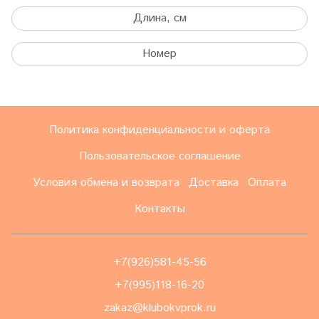
Длина, см
Номер
Политика конфиденциальности и оферта
Пользовательское соглашение
Условия обмена и возврата
Доставка
Оплата
Контакты
+7(926)581-45-56
+7(995)118-16-20
zakaz@klubokvprok.ru