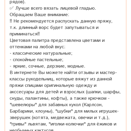
рядов).
✅ Лучше всего вязать лицевой гладью.
Обращаем Ваше внимание:
‼️ Не рекомендуется распускать данную пряжу,
т.к. длинный ворс будет запутываться и
приминаться‼️
Цветовая палитра представлена цветами и
оттенками на любой вкус:
- классические натуральные;
- спокойные пастельные;
- яркие, сочные, дерзкие, модные.
В интернете Вы можете найти отзывы и мастер-
классы рукодельниц, которые вяжут из данной
пряжи спицами оригинальную одежду и
акссесуары для детей и взрослых (шапки, шарфы,
снуды, палантины, кофты), а также крючком -
"шевелюры" для забавных кукол (Карлсон,
Барбарики, клоуны), "шубки" для милых игрушек-
зверушек (котята, медвежата, овечки и т.д.),
"гривы" львятам, "иголки-колючки" для ёжиков и
необычных кактусов.