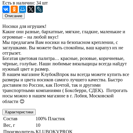
Есть в наличии: 34 шт
Описание
Носики для игрушек!
Какие они разные, бархатные, мягкие, гладкие, маленькие и
огромные – на любой вкус!
Мы предлагаем Вам носики на безопасном креплении, с
заглушками. Вы можете быть спокойны, ваш карапуз их не
отгрызет.
Богатая цветовая палитра… красные, розовые, коричневые,
чёрные, голубые. Наши любимые вязальщицы всегда найдут
нужный цвет и размер.
В нашем магазине КлубокВпрок вы всегда можете купить все
размеры и цвета носиков самого лучшего качества. Быстро
доставим по России, как Почтой, так и другими
транспортными компаниями ( Боксберри, СДЕК). Потрогать
носы можно в нашем магазине в г. Лобня, Московской
области 😊
Характеристики
Состав
100% Пластик
Вес, г
10
Производитель
KLUBOKVPROK