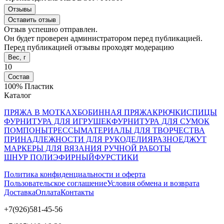
Отзывы
Оставить отзыв
Отзыв успешно отправлен.
Он будет проверен администратором перед публикацией.
Перед публикацией отзывы проходят модерацию
Вес, г
10
Состав
100% Пластик
Каталог
ПРЯЖА В МОТКАХ
БОБИННАЯ ПРЯЖА
КРЮЧКИ
СПИЦЫ
ФУРНИТУРА ДЛЯ ИГРУШЕК
ФУРНИТУРА ДЛЯ СУМОК
ПОМПОНЫ
ТРЕССЫ
МАТЕРИАЛЫ ДЛЯ ТВОРЧЕСТВА
ПРИНАДЛЕЖНОСТИ ДЛЯ РУКОДЕЛИЯ
РАЗНОЕ
ДЖУТ
МАРКЕРЫ ДЛЯ ВЯЗАНИЯ РУЧНОЙ РАБОТЫ
ШНУР ПОЛИЭФИРНЫЙ
ФУРСТИКИ
Политика конфиденциальности и оферта
Пользовательское соглашение
Условия обмена и возврата
Доставка
Оплата
Контакты
+7(926)581-45-56