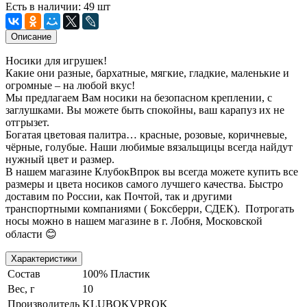
Есть в наличии: 49 шт
Описание
Носики для игрушек!
Какие они разные, бархатные, мягкие, гладкие, маленькие и
огромные – на любой вкус!
Мы предлагаем Вам носики на безопасном креплении, с
заглушками. Вы можете быть спокойны, ваш карапуз их не
отгрызет.
Богатая цветовая палитра… красные, розовые, коричневые,
чёрные, голубые. Наши любимые вязальщицы всегда найдут
нужный цвет и размер.
В нашем магазине КлубокВпрок вы всегда можете купить все
размеры и цвета носиков самого лучшего качества. Быстро
доставим по России, как Почтой, так и другими
транспортными компаниями ( Боксберри, СДЕК). Потрогать
носы можно в нашем магазине в г. Лобня, Московской
области 😊
Характеристики
Состав
100% Пластик
Вес, г
10
Производитель
KLUBOKVPROK