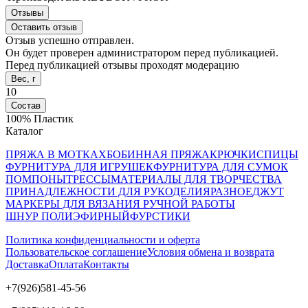
Отзывы
Оставить отзыв
Отзыв успешно отправлен.
Он будет проверен администратором перед публикацией.
Перед публикацией отзывы проходят модерацию
Вес, г
10
Состав
100% Пластик
Каталог
ПРЯЖА В МОТКАХ
БОБИННАЯ ПРЯЖА
КРЮЧКИ
СПИЦЫ
ФУРНИТУРА ДЛЯ ИГРУШЕК
ФУРНИТУРА ДЛЯ СУМОК
ПОМПОНЫ
ТРЕССЫ
МАТЕРИАЛЫ ДЛЯ ТВОРЧЕСТВА
ПРИНАДЛЕЖНОСТИ ДЛЯ РУКОДЕЛИЯ
РАЗНОЕ
ДЖУТ
МАРКЕРЫ ДЛЯ ВЯЗАНИЯ РУЧНОЙ РАБОТЫ
ШНУР ПОЛИЭФИРНЫЙ
ФУРСТИКИ
Политика конфиденциальности и оферта
Пользовательское соглашение
Условия обмена и возврата
Доставка
Оплата
Контакты
+7(926)581-45-56