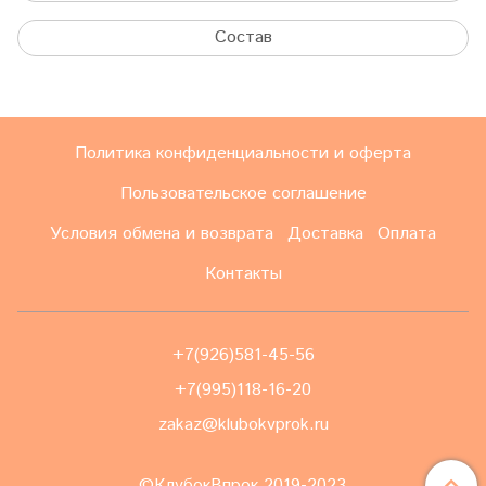
Состав
Политика конфиденциальности и оферта
Пользовательское соглашение
Условия обмена и возврата
Доставка
Оплата
Контакты
+7(926)581-45-56
+7(995)118-16-20
zakaz@klubokvprok.ru
©КлубокВпрок 2019-2023