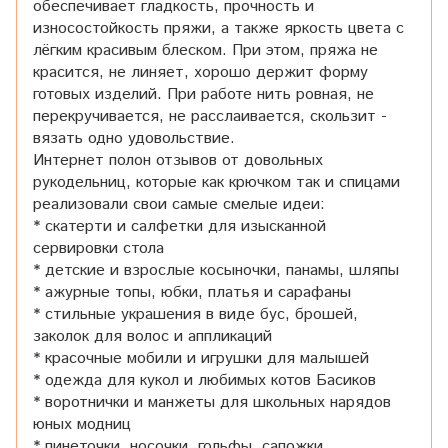
обеспечивает гладкость, прочность и
износостойкость пряжи, а также яркость цвета с
лёгким красивым блеском. При этом, пряжа не
красится, не линяет, хорошо держит форму
готовых изделий. При работе нить ровная, не
перекручивается, не расслаивается, скользит -
вязать одно удовольствие.
Интернет полон отзывов от довольных
рукодельниц, которые как крючком так и спицами
реализовали свои самые смелые идеи:
* скатерти и салфетки для изысканной
сервировки стола
* детские и взрослые косыночки, панамы, шляпы
* ажурные топы, юбки, платья и сарафаны
* стильные украшения в виде бус, брошей,
заколок для волос и аппликаций
* красочные мобили и игрушки для малышей
* одежда для кукол и любимых котов Басиков
* воротнички и манжеты для школьных нарядов
юных модниц
* пинеточки, носочки, гольфы, сапожки