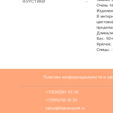
ФУРСТИКИ
Очень тё
Изделия
В интер
цветово
пределах
Длина/м
Вес: 50+
Крючок: 
Спицы: -
Политика конфиденциальности и оф
+7(926)581-45-56
+7(995)118-16-20
zakaz@klubokvprok.ru