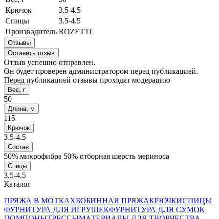
Крючок
3.5-4.5
Спицы
3.5-4.5
Производитель
ROZETTI
Отзывы
Оставить отзыв
Отзыв успешно отправлен.
Он будет проверен администратором перед публикацией.
Перед публикацией отзывы проходят модерацию
Вес, г
50
Длина, м
115
Крючок
3.5-4.5
Состав
50% микрофибра 50% отборная шерсть мериноса
Спицы
3.5-4.5
Каталог
ПРЯЖА В МОТКАХ
БОБИННАЯ ПРЯЖА
КРЮЧКИ
СПИЦЫ
ФУРНИТУРА ДЛЯ ИГРУШЕК
ФУРНИТУРА ДЛЯ СУМОК
ПОМПОНЫ
ТРЕССЫ
МАТЕРИАЛЫ ДЛЯ ТВОРЧЕСТВА