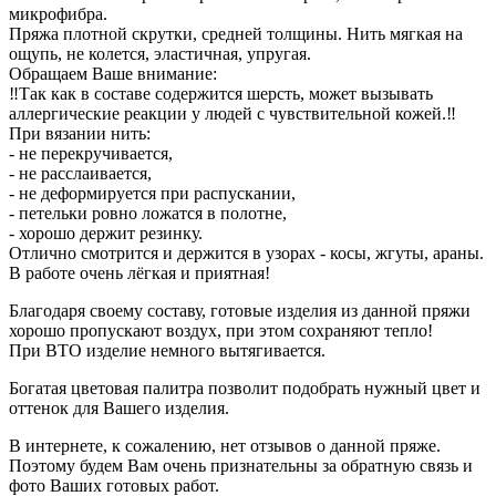
микрофибра.
Пряжа плотной скрутки, средней толщины. Нить мягкая на
ощупь, не колется, эластичная, упругая.
Обращаем Ваше внимание:
‼️Так как в составе содержится шерсть, может вызывать
аллергические реакции у людей с чувствительной кожей.‼️
При вязании нить:
- не перекручивается,
- не расслаивается,
- не деформируется при распускании,
- петельки ровно ложатся в полотне,
- хорошо держит резинку.
Отлично смотрится и держится в узорах - косы, жгуты, араны.
В работе очень лёгкая и приятная!
Благодаря своему составу, готовые изделия из данной пряжи
хорошо пропускают воздух, при этом сохраняют тепло!
При ВТО изделие немного вытягивается.
Богатая цветовая палитра позволит подобрать нужный цвет и
оттенок для Вашего изделия.
В интернете, к сожалению, нет отзывов о данной пряже.
Поэтому будем Вам очень признательны за обратную связь и
фото Ваших готовых работ.