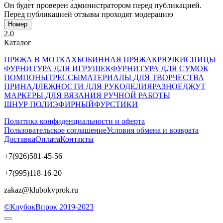
Он будет проверен администратором перед публикацией.
Перед публикацией отзывы проходят модерацию
Номер
2.0
Каталог
ПРЯЖА В МОТКАХ
БОБИННАЯ ПРЯЖА
КРЮЧКИ
СПИЦЫ
ФУРНИТУРА ДЛЯ ИГРУШЕК
ФУРНИТУРА ДЛЯ СУМОК
ПОМПОНЫ
ТРЕССЫ
МАТЕРИАЛЫ ДЛЯ ТВОРЧЕСТВА
ПРИНАДЛЕЖНОСТИ ДЛЯ РУКОДЕЛИЯ
РАЗНОЕ
ДЖУТ
МАРКЕРЫ ДЛЯ ВЯЗАНИЯ РУЧНОЙ РАБОТЫ
ШНУР ПОЛИЭФИРНЫЙ
ФУРСТИКИ
Политика конфиденциальности и оферта
Пользовательское соглашение
Условия обмена и возврата
Доставка
Оплата
Контакты
+7(926)581-45-56
+7(995)118-16-20
zakaz@klubokvprok.ru
©КлубокВпрок 2019-2023