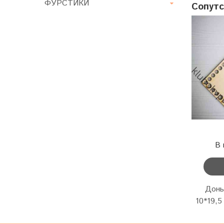
ФУРСТИКИ
Сопут
В 
Доны
10*19,5