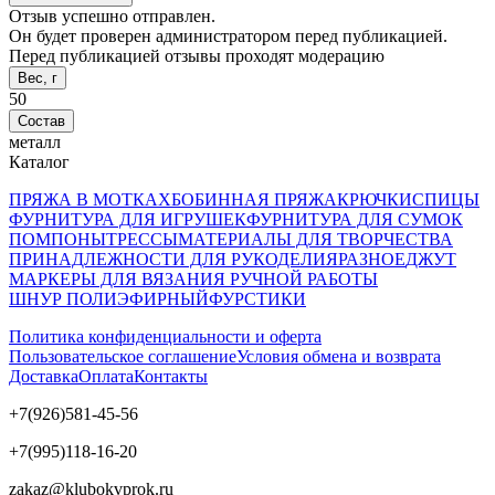
Отзыв успешно отправлен.
Он будет проверен администратором перед публикацией.
Перед публикацией отзывы проходят модерацию
Вес, г
50
Состав
металл
Каталог
ПРЯЖА В МОТКАХ
БОБИННАЯ ПРЯЖА
КРЮЧКИ
СПИЦЫ
ФУРНИТУРА ДЛЯ ИГРУШЕК
ФУРНИТУРА ДЛЯ СУМОК
ПОМПОНЫ
ТРЕССЫ
МАТЕРИАЛЫ ДЛЯ ТВОРЧЕСТВА
ПРИНАДЛЕЖНОСТИ ДЛЯ РУКОДЕЛИЯ
РАЗНОЕ
ДЖУТ
МАРКЕРЫ ДЛЯ ВЯЗАНИЯ РУЧНОЙ РАБОТЫ
ШНУР ПОЛИЭФИРНЫЙ
ФУРСТИКИ
Политика конфиденциальности и оферта
Пользовательское соглашение
Условия обмена и возврата
Доставка
Оплата
Контакты
+7(926)581-45-56
+7(995)118-16-20
zakaz@klubokvprok.ru