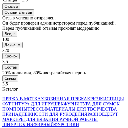
Отзывы
Оставить отзыв
Отзыв успешно отправлен.
Он будет проверен администратором перед публикацией.
Перед публикацией отзывы проходят модерацию
Вес, г
100
Длина, м
320
Крючок
3,5
Состав
20% полиамид, 80% австралийская шерсть
Спицы
3,5
Каталог
ПРЯЖА В МОТКАХ
БОБИННАЯ ПРЯЖА
КРЮЧКИ
СПИЦЫ
ФУРНИТУРА ДЛЯ ИГРУШЕК
ФУРНИТУРА ДЛЯ СУМОК
ПОМПОНЫ
ТРЕССЫ
МАТЕРИАЛЫ ДЛЯ ТВОРЧЕСТВА
ПРИНАДЛЕЖНОСТИ ДЛЯ РУКОДЕЛИЯ
РАЗНОЕ
ДЖУТ
МАРКЕРЫ ДЛЯ ВЯЗАНИЯ РУЧНОЙ РАБОТЫ
ШНУР ПОЛИЭФИРНЫЙ
ФУРСТИКИ