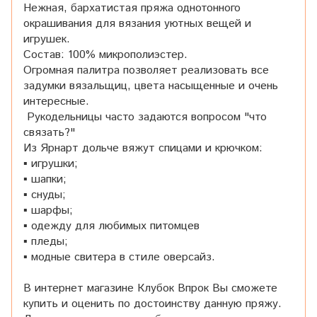
Нежная, бархатистая пряжа однотонного
окрашивания для вязания уютных вещей и
игрушек.
Состав: 100% микрополиэстер.
Огромная палитра позволяет реализовать все
задумки вязальщиц, цвета насыщенные и очень
интересные.
Рукодельницы часто задаются вопросом "что
связать?"
Из Ярнарт дольче вяжут спицами и крючком:
▪︎ игрушки;
▪︎ шапки;
▪︎ снуды;
▪︎ шарфы;
▪︎ одежду для любимых питомцев
▪︎ пледы;
▪︎ модные свитера в стиле оверсайз.
В интернет магазине Клубок Впрок Вы сможете
купить и оценить по достоинству данную пряжу.