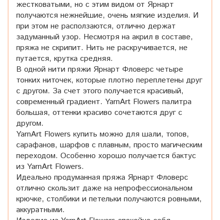
жестковатыми, но с этим видом от Ярнарт
получаются нежнейшие, очень мягкие изделия. И
при этом не расползаются, отлично держат
задуманный узор. Несмотря на акрил в составе,
пряжа не скрипит. Нить не раскручивается, не
путается, крутка средняя.
В одной нити пряжи Ярнарт Фловерс четыре
тонких ниточек, которые плотно переплетены друг
с другом. За счет этого получается красивый,
современный градиент. YarnArt Flowers палитра
большая, оттенки красиво сочетаются друг с
другом.
YarnArt Flowers купить можно для шали, топов,
сарафанов, шарфов с плавным, просто магическим
переходом. Особенно хорошо получается бактус
из YarnArt Flowers.
Идеально продуманная пряжа Ярнарт Фловерс
отлично скользит даже на непрофессиональном
крючке, столбики и петельки получаются ровными,
аккуратными.