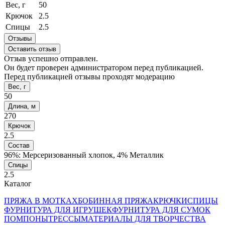
Вес, г
50
Крючок
2.5
Спицы
2.5
Отзывы
Оставить отзыв
Отзыв успешно отправлен.
Он будет проверен администратором перед публикацией.
Перед публикацией отзывы проходят модерацию
Вес, г
50
Длина, м
270
Крючок
2.5
Состав
96%: Мерсеризованный хлопок, 4% Металлик
Спицы
2.5
Каталог
ПРЯЖА В МОТКАХ
БОБИННАЯ ПРЯЖА
КРЮЧКИ
СПИЦЫ
ФУРНИТУРА ДЛЯ ИГРУШЕК
ФУРНИТУРА ДЛЯ СУМОК
ПОМПОНЫ
ТРЕССЫ
МАТЕРИАЛЫ ДЛЯ ТВОРЧЕСТВА