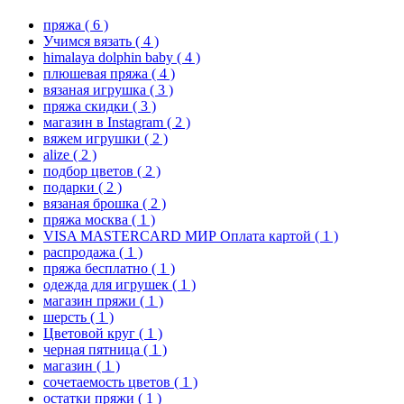
пряжа
( 6 )
Учимся вязать
( 4 )
himalaya dolphin baby
( 4 )
плюшевая пряжа
( 4 )
вязаная игрушка
( 3 )
пряжа скидки
( 3 )
магазин в Instagram
( 2 )
вяжем игрушки
( 2 )
alize
( 2 )
подбор цветов
( 2 )
подарки
( 2 )
вязаная брошка
( 2 )
пряжа москва
( 1 )
VISA MASTERCARD МИР Оплата картой
( 1 )
распродажа
( 1 )
пряжа бесплатно
( 1 )
одежда для игрушек
( 1 )
магазин пряжи
( 1 )
шерсть
( 1 )
Цветовой круг
( 1 )
черная пятница
( 1 )
магазин
( 1 )
сочетаемость цветов
( 1 )
остатки пряжи
( 1 )