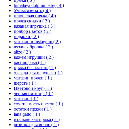
пряжа
( 6 )
himalaya dolphin baby
( 4 )
Учимся вязать
( 4 )
плюшевая пряжа
( 4 )
пряжа скидки
( 3 )
вязаная игрушка
( 3 )
подбор цветов
( 2 )
подарки
( 2 )
магазин в Instagram
( 2 )
вязаная брошка
( 2 )
alize
( 2 )
вяжем игрушки
( 2 )
распродажа
( 1 )
пряжа бесплатно
( 1 )
одежда для игрушек
( 1 )
магазин пряжи
( 1 )
шерсть
( 1 )
Цветовой круг
( 1 )
черная пятница
( 1 )
магазин
( 1 )
сочетаемость цветов
( 1 )
остатки пряжи
( 1 )
lana gatto
( 1 )
итальянская пряжа
( 1 )
резинки для волос
( 1 )