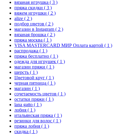
вязаная игрушка
( 3 )
пряжа скидки
( 3 )
вяжем игрушки
( 2 )
alize
( 2 )
подбор цветов
( 2 )
магазин в Instagram
( 2 )
вязаная брошка
( 2 )
пряжа москва
( 1 )
VISA MASTERCARD МИР Оплата картой
( 1 )
распродажа
( 1 )
пряжа бесплатно
( 1 )
одежда для игрушек
( 1 )
магазин пряжи
( 1 )
шерсть
( 1 )
Цветовой круг
( 1 )
черная пятница
( 1 )
магазин
( 1 )
сочетаемость цветов
( 1 )
остатки пряжи
( 1 )
lana gatto
( 1 )
лобня
( 1 )
итальянская пряжа
( 1 )
резинки для волос
( 1 )
пряжа лобня
( 1 )
скидка
( 1 )