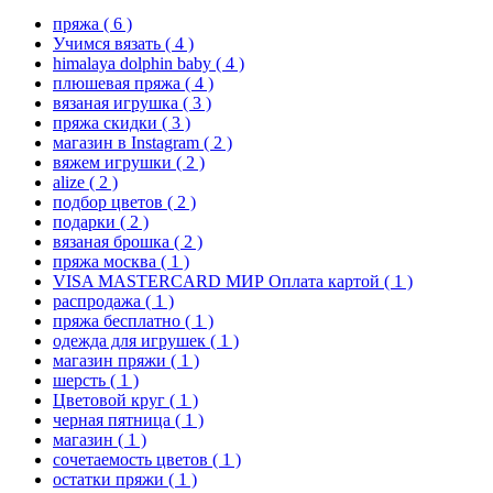
пряжа
( 6 )
Учимся вязать
( 4 )
himalaya dolphin baby
( 4 )
плюшевая пряжа
( 4 )
вязаная игрушка
( 3 )
пряжа скидки
( 3 )
магазин в Instagram
( 2 )
вяжем игрушки
( 2 )
alize
( 2 )
подбор цветов
( 2 )
подарки
( 2 )
вязаная брошка
( 2 )
пряжа москва
( 1 )
VISA MASTERCARD МИР Оплата картой
( 1 )
распродажа
( 1 )
пряжа бесплатно
( 1 )
одежда для игрушек
( 1 )
магазин пряжи
( 1 )
шерсть
( 1 )
Цветовой круг
( 1 )
черная пятница
( 1 )
магазин
( 1 )
сочетаемость цветов
( 1 )
остатки пряжи
( 1 )