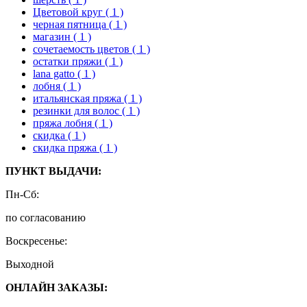
Цветовой круг
( 1 )
черная пятница
( 1 )
магазин
( 1 )
сочетаемость цветов
( 1 )
остатки пряжи
( 1 )
lana gatto
( 1 )
лобня
( 1 )
итальянская пряжа
( 1 )
резинки для волос
( 1 )
пряжа лобня
( 1 )
скидка
( 1 )
скидка пряжа
( 1 )
ПУНКТ ВЫДАЧИ:
Пн-Сб:
по согласованию
Воскресенье:
Выходной
ОНЛАЙН ЗАКАЗЫ: