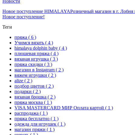
Новости
Новое поступление HIMALAYA
Розничный магазин в г. Лобня 
Новое поступление!
Теги
пряжа
( 6 )
Учимся вязать
( 4 )
himalaya dolphin baby
( 4 )
плюшевая пряжа
( 4 )
вязаная игрушка
( 3 )
пряжа скидки
( 3 )
магазин в Instagram
( 2 )
вяжем игрушки
( 2 )
alize
( 2 )
подбор цветов
( 2 )
подарки
( 2 )
вязаная брошка
( 2 )
пряжа москва
( 1 )
VISA MASTERCARD МИР Оплата картой
( 1 )
распродажа
( 1 )
пряжа бесплатно
( 1 )
одежда для игрушек
( 1 )
магазин пряжи
( 1 )
шерсть
( 1 )