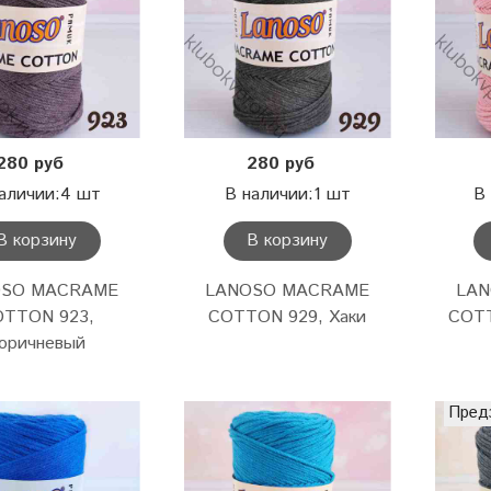
280 руб
280 руб
аличии:4 шт
В наличии:1 шт
В
В корзину
В корзину
OSO MACRAME
LANOSO MACRAME
LA
TTON 923,
COTTON 929, Хаки
COTT
оричневый
Пред