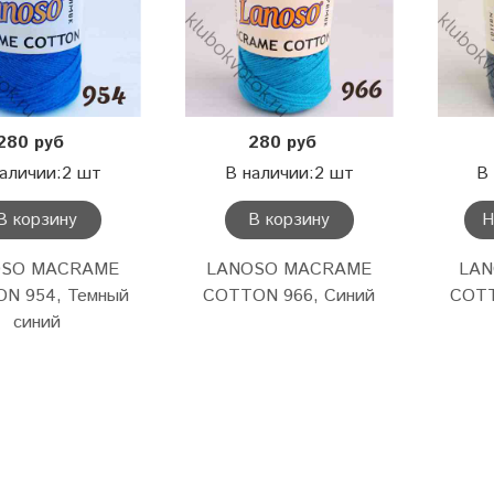
280 руб
280 руб
аличии:2 шт
В наличии:2 шт
В
В корзину
В корзину
Н
OSO MACRAME
LANOSO MACRAME
LA
N 954, Темный
COTTON 966, Синий
COTT
синий