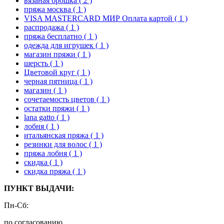
вязаная брошка
( 2 )
пряжа москва
( 1 )
VISA MASTERCARD МИР Оплата картой
( 1 )
распродажа
( 1 )
пряжа бесплатно
( 1 )
одежда для игрушек
( 1 )
магазин пряжи
( 1 )
шерсть
( 1 )
Цветовой круг
( 1 )
черная пятница
( 1 )
магазин
( 1 )
сочетаемость цветов
( 1 )
остатки пряжи
( 1 )
lana gatto
( 1 )
лобня
( 1 )
итальянская пряжа
( 1 )
резинки для волос
( 1 )
пряжа лобня
( 1 )
скидка
( 1 )
скидка пряжа
( 1 )
ПУНКТ ВЫДАЧИ:
Пн-Сб:
по согласованию