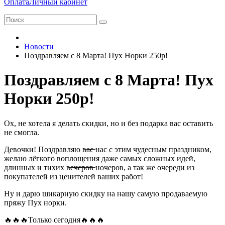
Оплата
Личный кабинет
Новости
Поздравляем с 8 Марта! Пух Норки 250р!
Поздравляем с 8 Марта! Пух
Норки 250р!
Ох, не хотела я делать скидки, но и без подарка вас оставить
не смогла.
Девочки! Поздравляю в̶а̶с̶ нас с этим чудесным праздником,
желаю лёгкого воплощения даже самых сложных идей,
длинных и тихих в̶е̶ч̶е̶р̶о̶в̶ ночеров, а так же очереди из
покупателей из ценителей ваших работ!
Ну и дарю шикарную скидку на нашу самую продаваемую
пряжу Пух норки.
🔥🔥🔥Только сегодня🔥🔥🔥