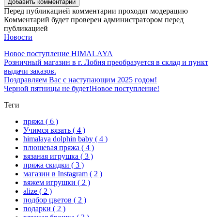
Добавить комментарий
Перед публикацией комментарии проходят модерацию
Комментарий будет проверен администратором перед
публикацией
Новости
Новое поступление HIMALAYA
Розничный магазин в г. Лобня преобразуется в склад и пункт
выдачи заказов.
Поздравляем Вас с наступающим 2025 годом!
Черной пятницы не будет!
Новое поступление!
Теги
пряжа
( 6 )
Учимся вязать
( 4 )
himalaya dolphin baby
( 4 )
плюшевая пряжа
( 4 )
вязаная игрушка
( 3 )
пряжа скидки
( 3 )
магазин в Instagram
( 2 )
вяжем игрушки
( 2 )
alize
( 2 )
подбор цветов
( 2 )
подарки
( 2 )